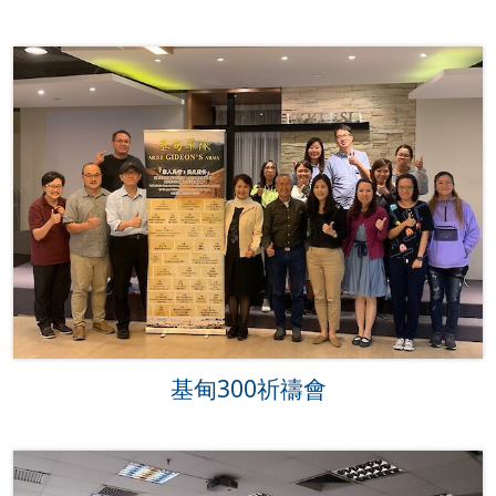
基甸300祈禱會