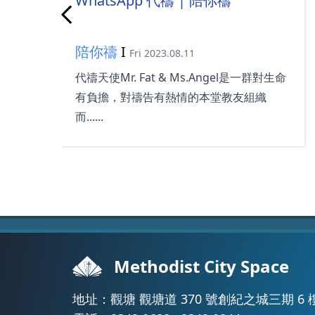
WhatsApp 代禱 | 陪你禱
陪你禱
I
Fri 2023.08.11
仰
代禱天使Mr. Fat & Ms.Angel是一群對生命
有負擔，對禱告有熱情的本堂教友組織
而......
Methodist City Space
地址：觀塘 觀塘道 370 號創紀之城三期 6