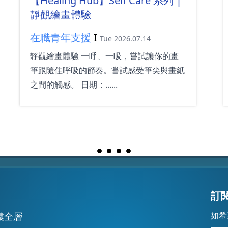
【Healing Hub】Self Care 系列 |
靜觀繪畫體驗
在職青年支援
I
Tue 2026.07.14
靜觀繪畫體驗 一呼、一吸，嘗試讓你的畫
筆跟隨住呼吸的節奏。嘗試感受筆尖與畫紙
之間的觸感。 日期：......
訂
如希
 樓全層