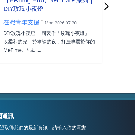
【Healing Hub】Self Care 系列 |
【He
DIY玫瑰小夜燈
Und
Ga
在職青年支援
I
Mon 2026.07.20
在
DIY玫瑰小夜燈 一同製作「玫瑰小夜燈」，
盲盒
以柔和的光，於寧靜的夜，打造專屬於你的
齊傾
MeTime。*成......
一齊收
閱通訊
望取得我們的最新資訊，請輸入你的電郵：