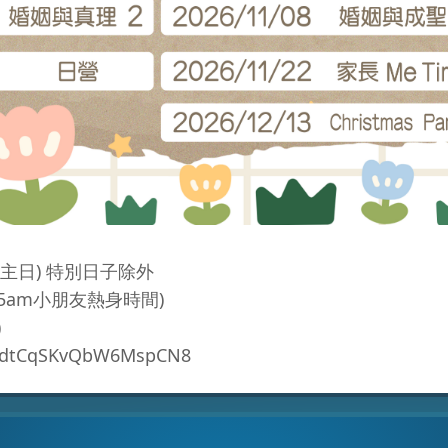
(主日) 特別日子除外
0:45am小朋友熱身時間)
)
le/dtCqSKvQbW6MspCN8