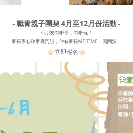
- 職青親子團契 4月至12月份活動 -
小朋友有嘢學，有嘢玩！
家長專心聽家庭門訓，仲有家長ME TIME，開團契！
👉🏻
立即報名
👈🏻