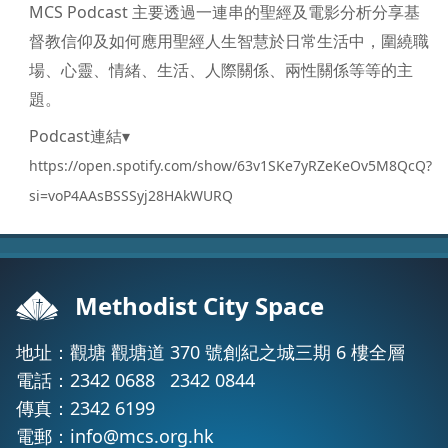
MCS Podcast 主要透過一連串的聖經及電影分析分享基
督教信仰及如何應用聖經人生智慧於日常生活中，圍繞職
場、心靈、情緒、生活、人際關係、兩性關係等等的主
題。
Podcast連結▾
https://open.spotify.com/show/63v1SKe7yRZeKeOv5M8QcQ?
si=voP4AAsBSSSyj28HAkWURQ
Methodist City Space
地址：觀塘 觀塘道 370 號創紀之城三期 6 樓全層
電話：
2342 0688
2342 0844
傳真：2342 6199
電郵：
info@mcs.org.hk